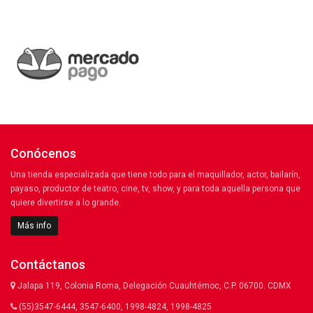
Conócenos
Una tienda especializada que tiene todo para el maquillador, actor, bailarín,
payaso, productor de teatro, cine, tv, show, y para toda aquella persona que
quiere divertirse a lo grande.
Más info
Contáctanos
Jalapa 119, Colonia Roma, Delegación Cuauhtémoc, C.P. 06700. CDMX
(55)3547-6444, 3547-6400, 1998-4824, 1998-4825