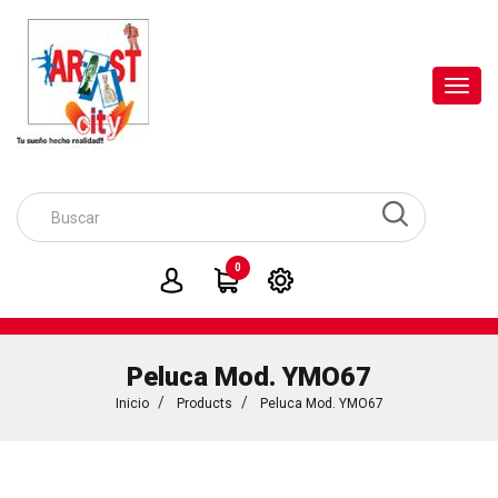
Toggl
navig
0
Peluca Mod. YMO67
Inicio
Products
Peluca Mod. YMO67