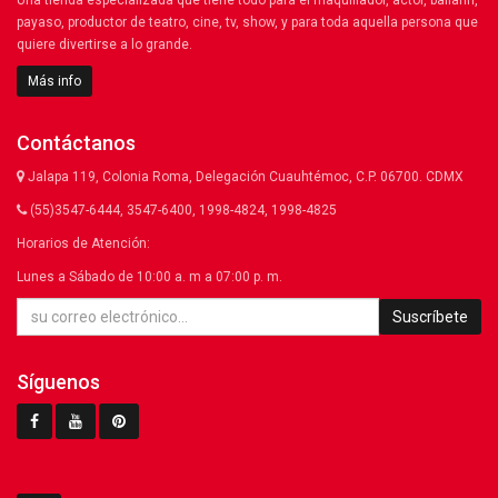
Una tienda especializada que tiene todo para el maquillador, actor, bailarín,
payaso, productor de teatro, cine, tv, show, y para toda aquella persona que
quiere divertirse a lo grande.
Más info
Contáctanos
Jalapa 119, Colonia Roma, Delegación Cuauhtémoc, C.P. 06700. CDMX
(55)3547-6444, 3547-6400, 1998-4824, 1998-4825
Horarios de Atención:
Lunes a Sábado de 10:00 a. m a 07:00 p. m.
Suscríbete
Síguenos