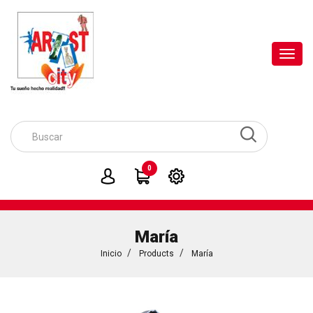
Toggl
navig
0
María
Inicio
Products
María