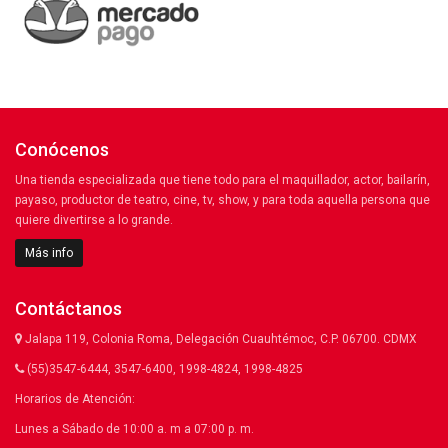
Conócenos
Una tienda especializada que tiene todo para el maquillador, actor, bailarín,
payaso, productor de teatro, cine, tv, show, y para toda aquella persona que
quiere divertirse a lo grande.
Más info
Contáctanos
Jalapa 119, Colonia Roma, Delegación Cuauhtémoc, C.P. 06700. CDMX
(55)3547-6444, 3547-6400, 1998-4824, 1998-4825
Horarios de Atención:
Lunes a Sábado de 10:00 a. m a 07:00 p. m.