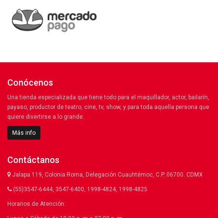
Conócenos
Una tienda especializada que tiene todo para el maquillador, actor, bailarín,
payaso, productor de teatro, cine, tv, show, y para toda aquella persona que
quiere divertirse a lo grande.
Más info
Contáctanos
Jalapa 119, Colonia Roma, Delegación Cuauhtémoc, C.P. 06700. CDMX
(55)3547-6444, 3547-6400, 1998-4824, 1998-4825
Horarios de Atención: