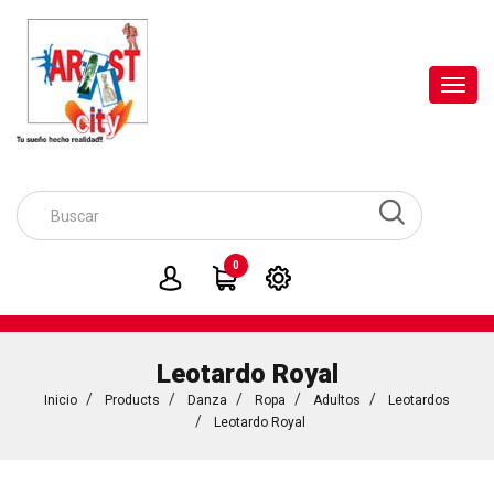
Toggl
navig
0
Leotardo Royal
Inicio
Products
Danza
Ropa
Adultos
Leotardos
Leotardo Royal