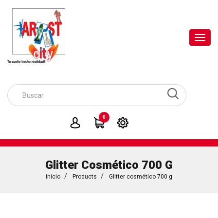
Toggl
navig
0
Glitter Cosmético 700 G
Inicio
Products
Glitter cosmético 700 g