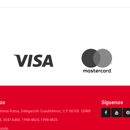
os
Síguenos
olonia Roma, Delegación Cuauhtémoc, C.P. 06700. CDMX
, 3547-6400, 1998-4824, 1998-4825
nción: