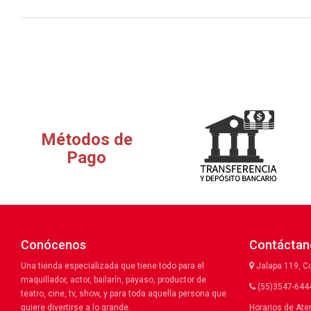
Métodos de
Pago
Conócenos
Contáctan
Una tienda especializada que tiene todo para el
Jalapa 119, C
maquillador, actor, bailarín, payaso, productor de
(55)3547-6444
teatro, cine, tv, show, y para toda aquella persona que
quiere divertirse a lo grande.
Horarios de Ate