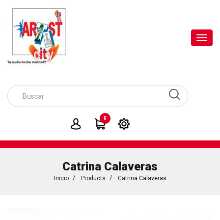
Toggl
navig
0
Catrina Calaveras
Inicio
Products
Catrina Calaveras