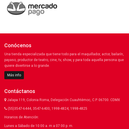
Conócenos
Una tienda especializada que tiene todo para el maquillador, actor, bailarín,
payaso, productor de teatro, cine, tv, show, y para toda aquella persona que
quiere divertirse a lo grande.
Más info
Contáctanos
Jalapa 119, Colonia Roma, Delegación Cuauhtémoc, C.P. 06700. CDMX
(55)3547-6444, 3547-6400, 1998-4824, 1998-4825
Horarios de Atención:
Lunes a Sábado de 10:00 a. m a 07:00 p. m.