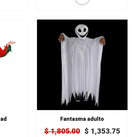
dad
Fantasma adulto
$
1,805.00
$
1,353.75