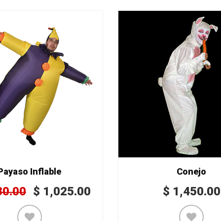
Payaso Inflable
Conejo
30.00
$
1,025.00
$
1,450.00