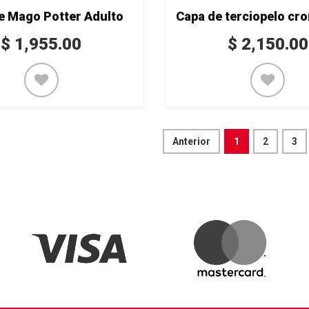
e Mago Potter Adulto
$
1,955.00
$
2,150.00
Anterior
1
2
3