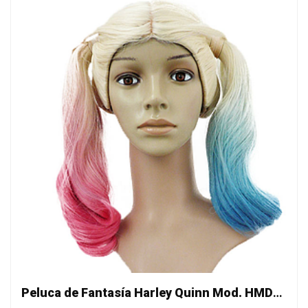
Peluca de Fantasía Harley Quinn Mod. HMD4079A613 -con vestuario-