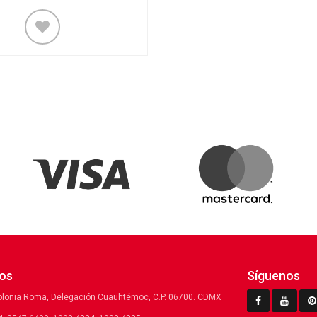
os
Síguenos
olonia Roma, Delegación Cuauhtémoc, C.P. 06700. CDMX