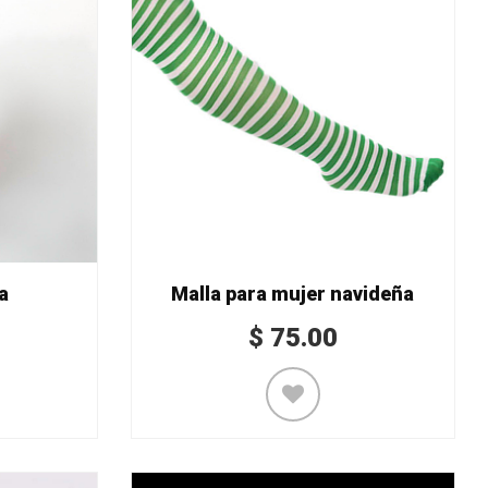
a
Malla para mujer navideña
$
75.00