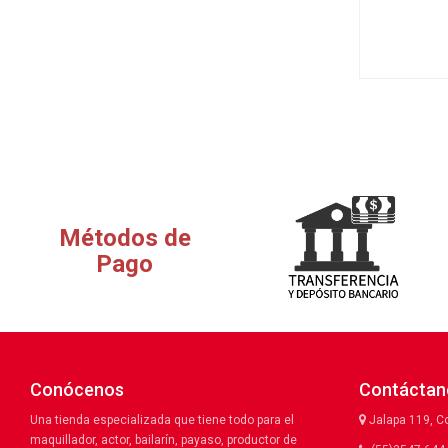
Métodos de
Pago
Conócenos
Contáctan
Una tienda especializada que tiene todo para el
Jalapa 119, C
maquillador, actor, bailarín, payaso, productor de