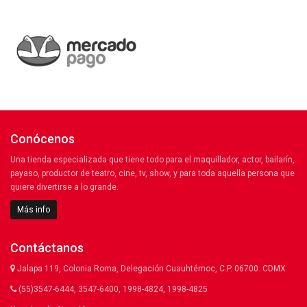
Conócenos
Una tienda especializada que tiene todo para el maquillador, actor, bailarín,
payaso, productor de teatro, cine, tv, show, y para toda aquella persona que
quiere divertirse a lo grande.
Más info
Contáctanos
Jalapa 119, Colonia Roma, Delegación Cuauhtémoc, C.P. 06700. CDMX
(55)3547-6444, 3547-6400, 1998-4824, 1998-4825