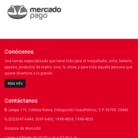
Conócenos
Una tienda especializada que tiene todo para el maquillador, actor, bailarín,
payaso, productor de teatro, cine, tv, show, y para toda aquella persona que
quiere divertirse a lo grande.
Más info
Contáctanos
Jalapa 119, Colonia Roma, Delegación Cuauhtémoc, C.P. 06700. CDMX
(55)3547-6444, 3547-6400, 1998-4824, 1998-4825
Horarios de Atención:
Lunes a Sábado de 10:00 a. m a 07:00 p. m.