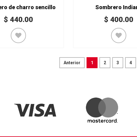
ro de charro sencillo
Sombrero India
$
440.00
$
400.00
Anterior
1
2
3
4