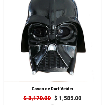
Casco de Dart Veider
$
3,170.00
$
1,585.00