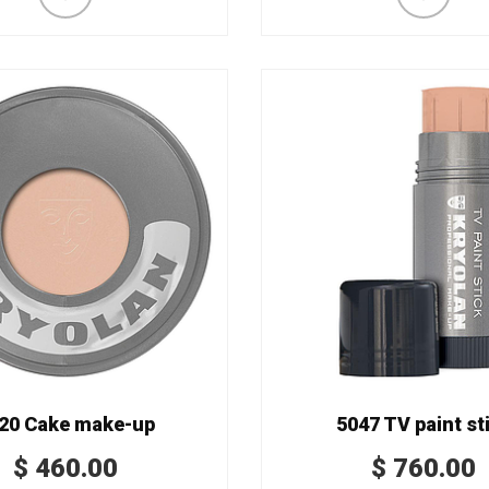
20 Cake make-up
5047 TV paint st
$
460.00
$
760.00