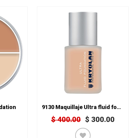
ndation
9130 Maquillaje Ultra fluid foundation
$
400.00
$
300.00