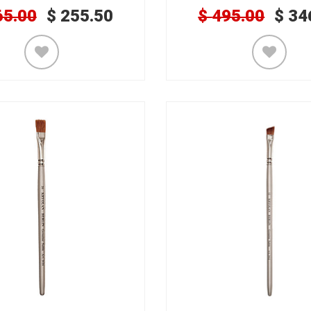
65.00
$
255.50
$
495.00
$
34