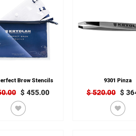
erfect Brow Stencils
9301 Pinza
50.00
$
455.00
$
520.00
$
36