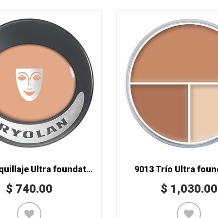
9002 Maquillaje Ultra foundation
9013 Trío Ultra fou
$
740.00
$
1,030.00