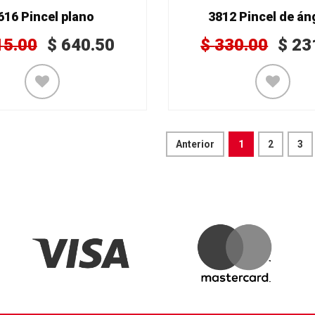
616 Pincel plano
3812 Pincel de án
15.00
$
640.50
$
330.00
$
23
Anterior
1
2
3