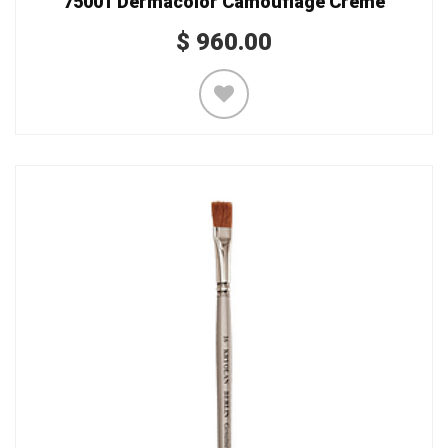
75001 Dermacolor Camouflage Creme
$
960.00