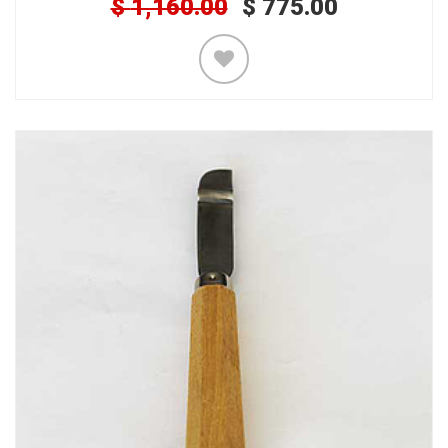
$
1,160.00
$
775.00