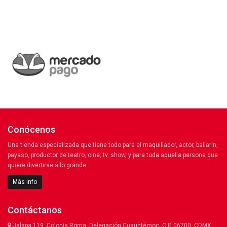
Conócenos
Una tienda especializada que tiene todo para el maquillador, actor, bailarín,
payaso, productor de teatro, cine, tv, show, y para toda aquella persona que
quiere divertirse a lo grande.
Más info
Contáctanos
Jalapa 119, Colonia Roma, Delegación Cuauhtémoc, C.P. 06700. CDMX