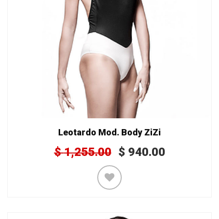
Leotardo Mod. Body ZiZi
$
1,255.00
$
940.00