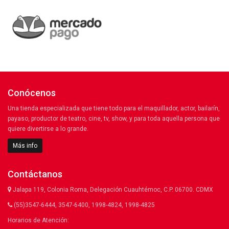
Conócenos
Una tienda especializada que tiene todo para el maquillador, actor, bailarín,
payaso, productor de teatro, cine, tv, show, y para toda aquella persona que
quiere divertirse a lo grande.
Más info
Contáctanos
Jalapa 119, Colonia Roma, Delegación Cuauhtémoc, C.P. 06700. CDMX
(55)3547-6444, 3547-6400, 1998-4824, 1998-4825
Horarios de Atención: