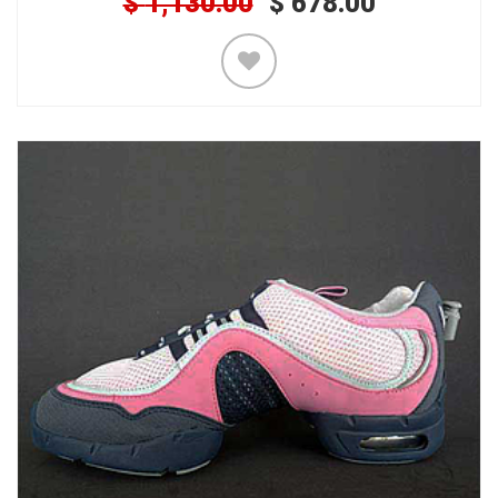
$
1,130.00
$
678.00