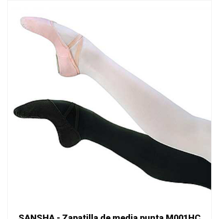
SANSHA - Zapatilla de media punta M001HC