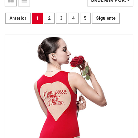
ORDENAR POR:
Anterior
1
2
3
4
5
Siguiente