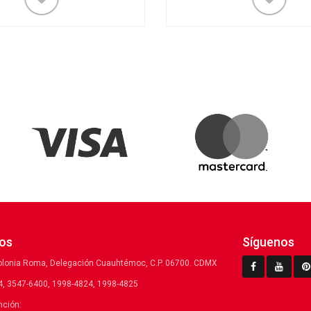
os
Síguenos
olonia Roma, Delegación Cuauhtémoc, C.P. 06700. CDMX
, 3547-6400, 1998-4824, 1998-4825
nción: