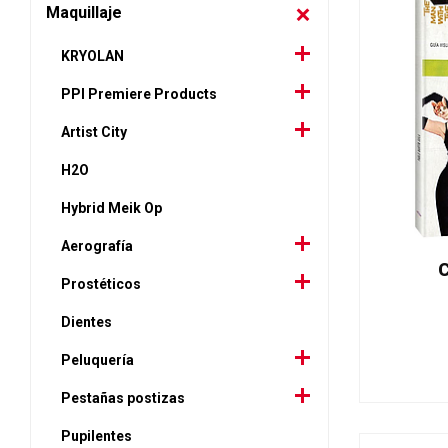
Maquillaje
KRYOLAN
PPI Premiere Products
Artist City
H2O
Hybrid Meik Op
Aerografía
C
Prostéticos
Dientes
Peluquería
Pestañas postizas
Pupilentes