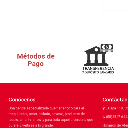
Métodos de
Pago
Conócenos
Contáctan
Una tienda especializada que tiene todo para el
Jalapa 119, C
maquillador, actor, bailarín, payaso, productor de
(55)3547-6444
teatro, cine, tv, show, y para toda aquella persona que
quiere divertirse a lo grande.
Horarios de Ate