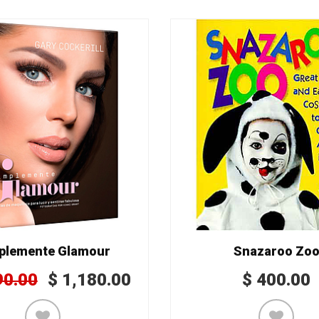
plemente Glamour
Snazaroo Zo
90.00
$
1,180.00
$
400.00