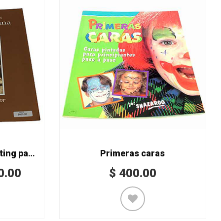
Libro mold making casting patina
Primeras caras
0.00
$
400.00