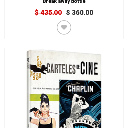
Break away bottle
$
435.00
$
360.00