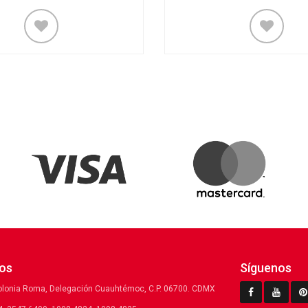
os
Síguenos
olonia Roma, Delegación Cuauhtémoc, C.P. 06700. CDMX