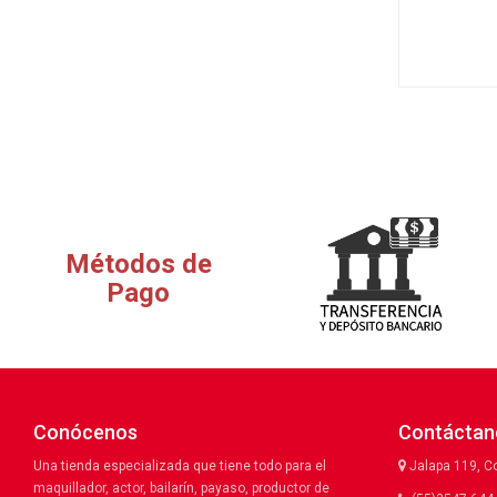
Métodos de
Pago
Conócenos
Contáctan
Una tienda especializada que tiene todo para el
Jalapa 119, C
maquillador, actor, bailarín, payaso, productor de