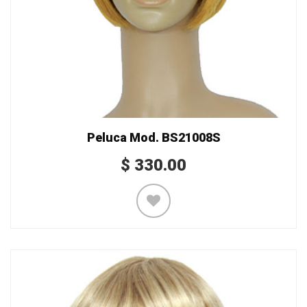
Peluca Mod. BS21008S
$
330.00