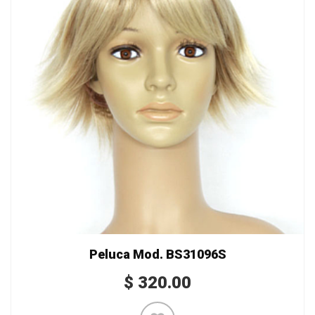
Peluca Mod. BS31096S
$
320.00