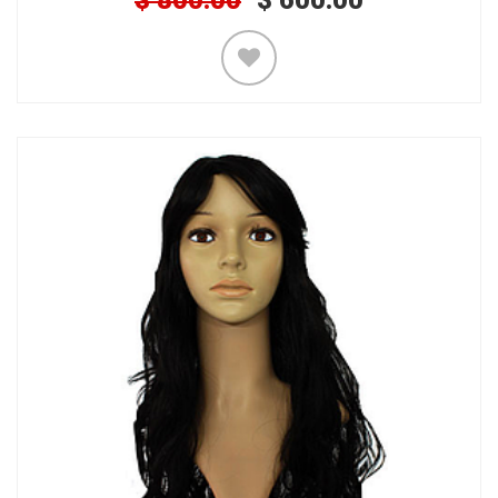
$
800.00
$
600.00