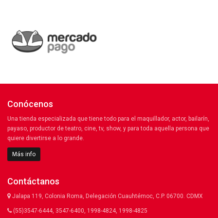
Conócenos
Una tienda especializada que tiene todo para el maquillador, actor, bailarín,
payaso, productor de teatro, cine, tv, show, y para toda aquella persona que
quiere divertirse a lo grande.
Más info
Contáctanos
Jalapa 119, Colonia Roma, Delegación Cuauhtémoc, C.P. 06700. CDMX
(55)3547-6444, 3547-6400, 1998-4824, 1998-4825