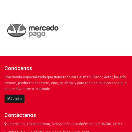
Conócenos
Una tienda especializada que tiene todo para el maquillador, actor, bailarín,
payaso, productor de teatro, cine, tv, show, y para toda aquella persona que
quiere divertirse a lo grande.
Más info
Contáctanos
Jalapa 119, Colonia Roma, Delegación Cuauhtémoc, C.P. 06700. CDMX