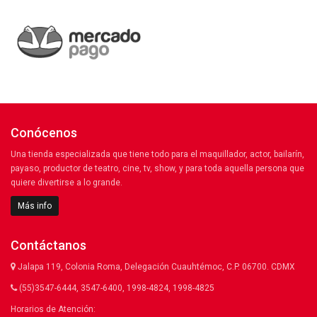
Conócenos
Una tienda especializada que tiene todo para el maquillador, actor, bailarín,
payaso, productor de teatro, cine, tv, show, y para toda aquella persona que
quiere divertirse a lo grande.
Más info
Contáctanos
Jalapa 119, Colonia Roma, Delegación Cuauhtémoc, C.P. 06700. CDMX
(55)3547-6444, 3547-6400, 1998-4824, 1998-4825
Horarios de Atención: