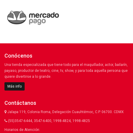
Conócenos
Una tienda especializada que tiene todo para el maquillador, actor, bailarín,
payaso, productor de teatro, cine, tv, show, y para toda aquella persona que
quiere divertirse a lo grande.
Más info
Contáctanos
Jalapa 119, Colonia Roma, Delegación Cuauhtémoc, C.P. 06700. CDMX
(55)3547-6444, 3547-6400, 1998-4824, 1998-4825
Horarios de Atención: