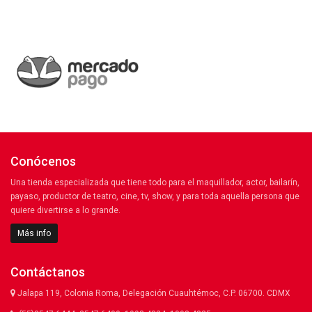
Conócenos
Una tienda especializada que tiene todo para el maquillador, actor, bailarín,
payaso, productor de teatro, cine, tv, show, y para toda aquella persona que
quiere divertirse a lo grande.
Más info
Contáctanos
Jalapa 119, Colonia Roma, Delegación Cuauhtémoc, C.P. 06700. CDMX