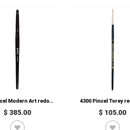
3920 Pincel Modern Art redondo
4300 Pincel Torey r
$
385.00
$
105.00