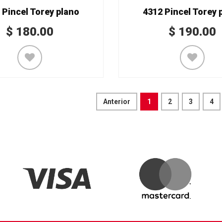
 Pincel Torey plano
4312 Pincel Torey 
$
180.00
$
190.00
Anterior
1
2
3
4