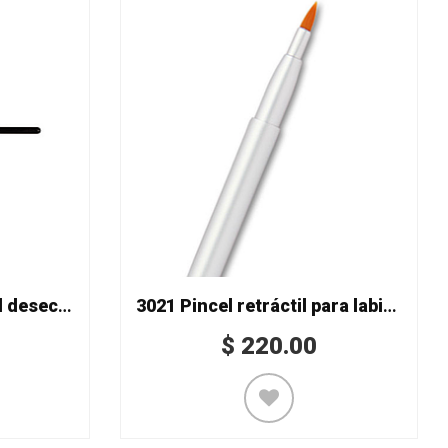
1365 Brocha para rimel desechable
3021 Pincel retráctil para labios
$
220.00