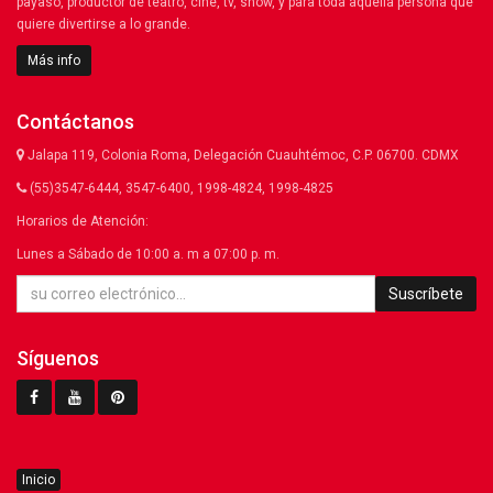
payaso, productor de teatro, cine, tv, show, y para toda aquella persona que
quiere divertirse a lo grande.
Más info
Contáctanos
Jalapa 119, Colonia Roma, Delegación Cuauhtémoc, C.P. 06700. CDMX
(55)3547-6444, 3547-6400, 1998-4824, 1998-4825
Horarios de Atención:
Lunes a Sábado de 10:00 a. m a 07:00 p. m.
Suscríbete
Síguenos
Inicio