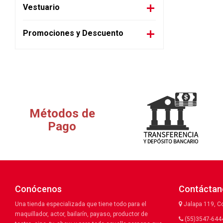
Vestuario
Promociones y Descuento
Métodos de
Pago
Conócenos
Contáctan
Una tienda especializada que tiene todo para el
Jalapa 119, C
maquillador, actor, bailarín, payaso, productor de
(55)3547-6444