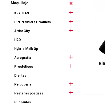
Maquillaje
KRYOLAN
PPI Premiere Products
Artist City
H2O
Hybrid Meik Op
Aerografía
Rim
Prostéticos
Dientes
Peluquería
Pestañas postizas
Pupilentes