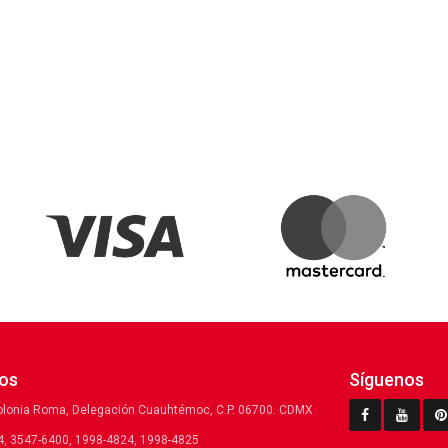
os
Síguenos
olonia Roma, Delegación Cuauhtémoc, C.P. 06700. CDMX
, 3547-6400, 1998-4824, 1998-4825