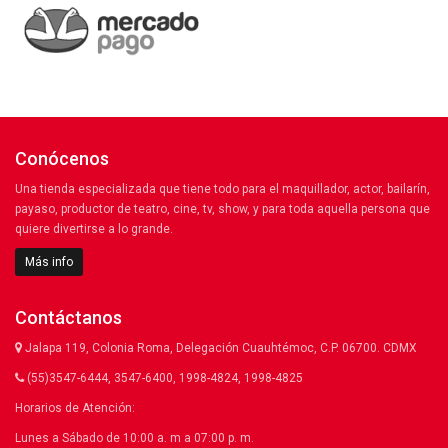
Conócenos
Una tienda especializada que tiene todo para el maquillador, actor, bailarín,
payaso, productor de teatro, cine, tv, show, y para toda aquella persona que
quiere divertirse a lo grande.
Más info
Contáctanos
Jalapa 119, Colonia Roma, Delegación Cuauhtémoc, C.P. 06700. CDMX
(55)3547-6444, 3547-6400, 1998-4824, 1998-4825
Horarios de Atención:
Lunes a Sábado de 10:00 a. m a 07:00 p. m.