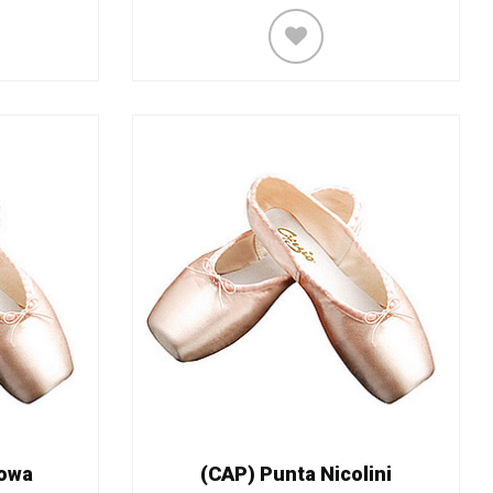
lowa
(CAP) Punta Nicolini