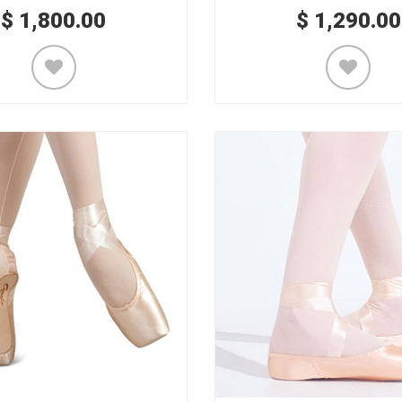
$
1,800.00
$
1,290.00