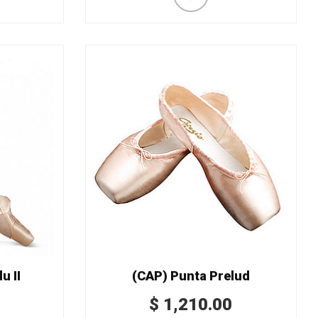
u II
(CAP) Punta Prelud
$
1,210.00