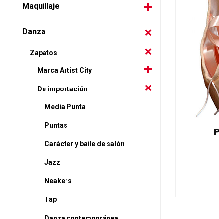
Maquillaje
Danza
Zapatos
Marca Artist City
De importación
Media Punta
Puntas
P
Carácter y baile de salón
Jazz
Neakers
Tap
Danza contemporánea