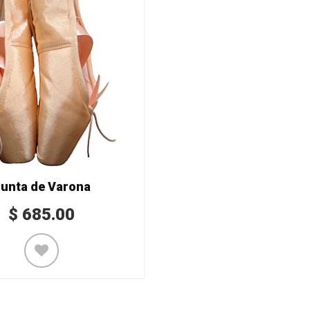
unta de Varona
$
685.00