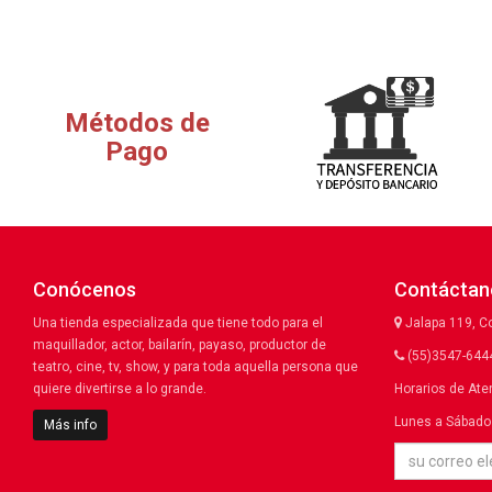
Métodos de
Pago
Conócenos
Contáctan
Una tienda especializada que tiene todo para el
Jalapa 119, C
maquillador, actor, bailarín, payaso, productor de
(55)3547-6444
teatro, cine, tv, show, y para toda aquella persona que
quiere divertirse a lo grande.
Horarios de Ate
Lunes a Sábado 
Más info