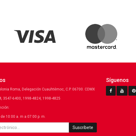
os
Síguenos
olonia Roma, Delegación Cuauhtémoc, C.P. 06700. CDMX
, 3547-6400, 1998-4824, 1998-4825
nción:
de 10:00 a. m a 07:00 p. m.
Suscríbete