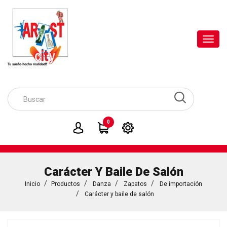
Toggl
navig
0
Carácter Y Baile De Salón
Inicio
Productos
Danza
Zapatos
De importación
Carácter y baile de salón