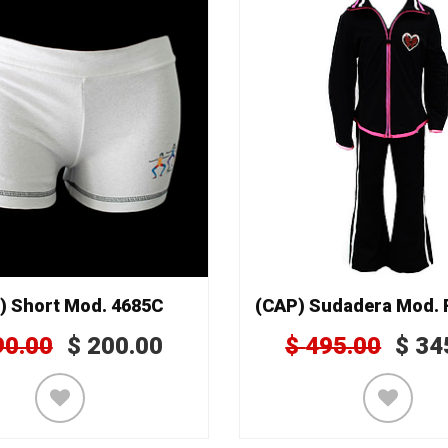
) Short Mod. 4685C
90.00
$
200.00
$
495.00
$
34