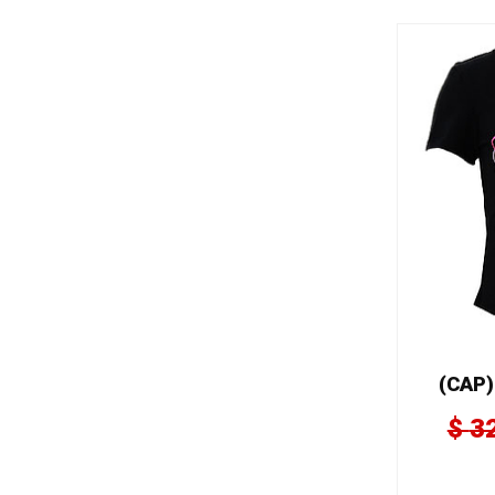
(CAP)
$
3