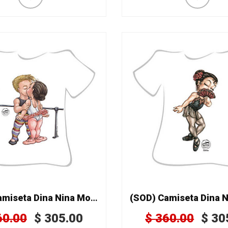
(SOD) Camiseta Dina Nina Mod. 073
60.00
$
305.00
$
360.00
$
30