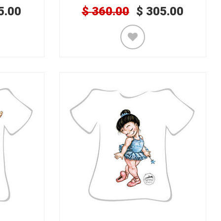
5.00
$
360.00
$
305.00