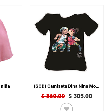
 niña
(SOD) Camiseta Dina Nina Mod. 066
$
360.00
$
305.00