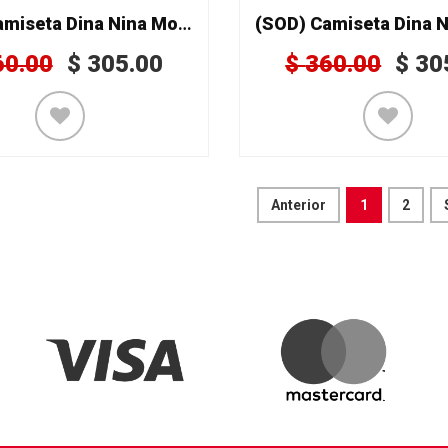
(SOD) Camiseta Dina Nina Mod. 178
60.00
$
305.00
$
360.00
$
30
Anterior
1
2