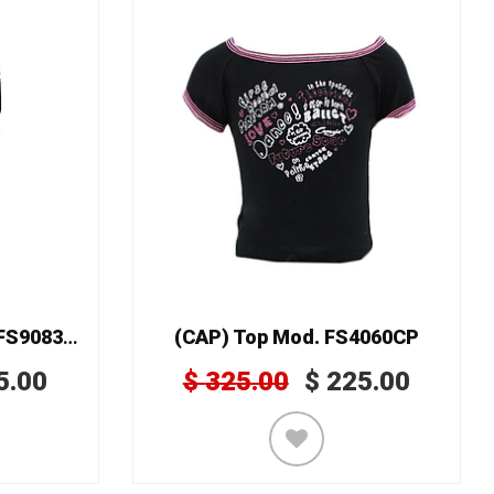
(CAP) Sudadera Mod. FS9083CP
(CAP) Top Mod. FS4060CP
5.00
$
325.00
$
225.00