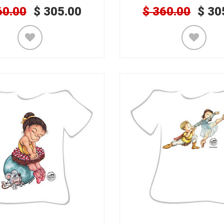
60.00
$
305.00
$
360.00
$
30