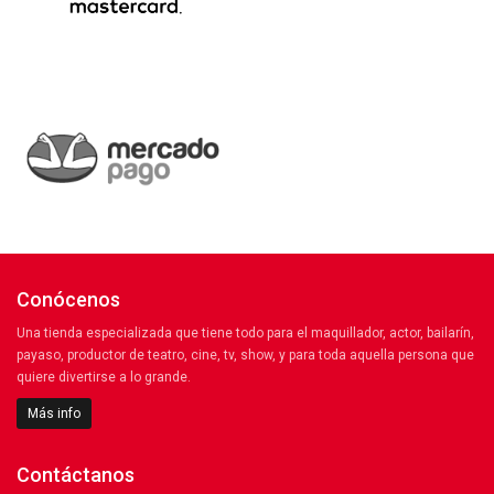
Conócenos
Una tienda especializada que tiene todo para el maquillador, actor, bailarín,
payaso, productor de teatro, cine, tv, show, y para toda aquella persona que
quiere divertirse a lo grande.
Más info
Contáctanos