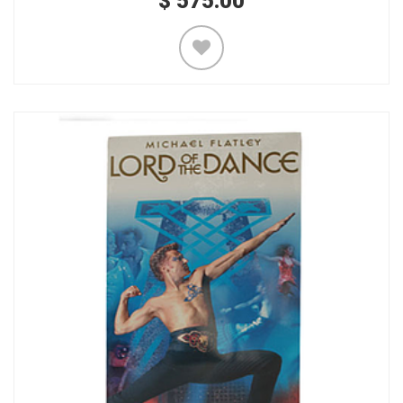
$
575.00