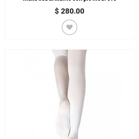
$
280.00