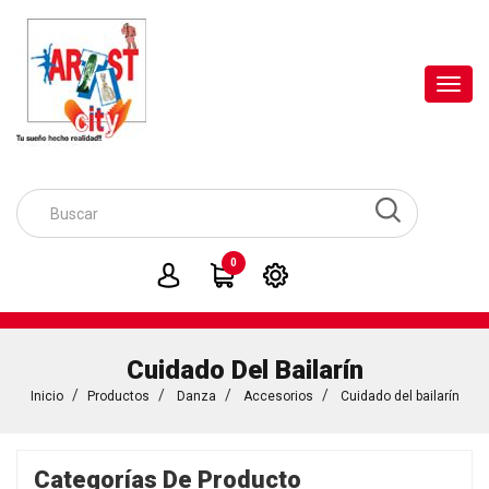
Toggl
navig
0
Cuidado Del Bailarín
Inicio
Productos
Danza
Accesorios
Cuidado del bailarín
Categorías De Producto