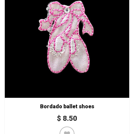
Bordado ballet shoes
$
8.50