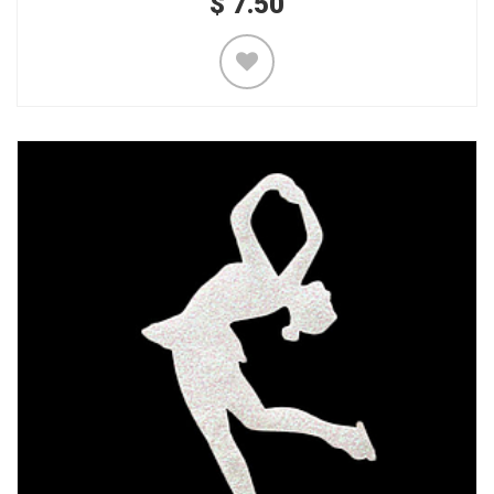
$
7.50