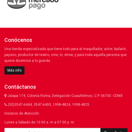
Conócenos
Una tienda especializada que tiene todo para el maquillador, actor, bailarín,
payaso, productor de teatro, cine, tv, show, y para toda aquella persona que
quiere divertirse a lo grande.
Más info
Contáctanos
Jalapa 119, Colonia Roma, Delegación Cuauhtémoc, C.P. 06700. CDMX
(55)3547-6444, 3547-6400, 1998-4824, 1998-4825
Horarios de Atención:
Lunes a Sábado de 10:00 a. m a 07:00 p. m.